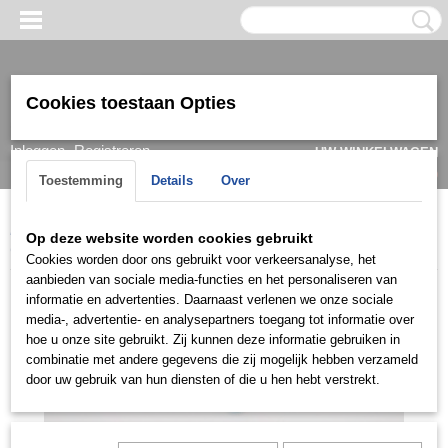
Cookies toestaan Opties
Inloggen
Registreren
UW WINKELWAGEN
Geen producten
(0)
Toestemming
Details
Over
Home
>
Ketting & Collier
>
Dames
>
Collier
>
Collier mini
>
Op deze website worden cookies gebruikt
COMG0134
Cookies worden door ons gebruikt voor verkeersanalyse, het
aanbieden van sociale media-functies en het personaliseren van
informatie en advertenties. Daarnaast verlenen we onze sociale
media-, advertentie- en analysepartners toegang tot informatie over
hoe u onze site gebruikt. Zij kunnen deze informatie gebruiken in
combinatie met andere gegevens die zij mogelijk hebben verzameld
door uw gebruik van hun diensten of die u hen hebt verstrekt.