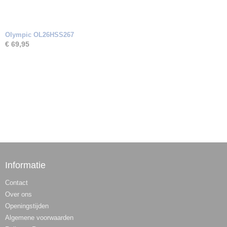
Olympic OL26HSS267
€ 69,95
Informatie
Contact
Over ons
Openingstijden
Algemene voorwaarden