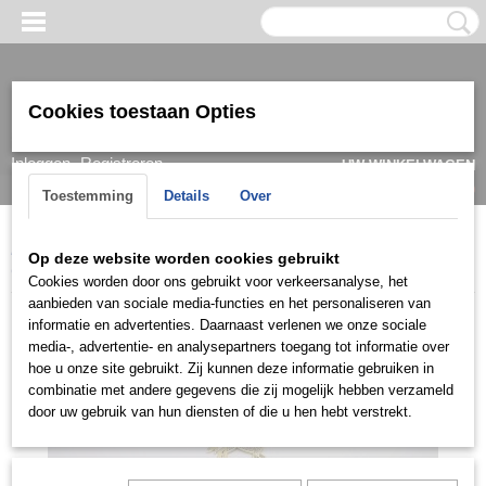
Cookies toestaan Opties
Inloggen
Registreren
UW WINKELWAGEN
Geen producten
(0)
Toestemming
Details
Over
Home
>
Ketting & Collier
>
Dames
>
Collier
>
Collier mini
>
Op deze website worden cookies gebruikt
COMG0157
Cookies worden door ons gebruikt voor verkeersanalyse, het
aanbieden van sociale media-functies en het personaliseren van
informatie en advertenties. Daarnaast verlenen we onze sociale
media-, advertentie- en analysepartners toegang tot informatie over
hoe u onze site gebruikt. Zij kunnen deze informatie gebruiken in
combinatie met andere gegevens die zij mogelijk hebben verzameld
door uw gebruik van hun diensten of die u hen hebt verstrekt.