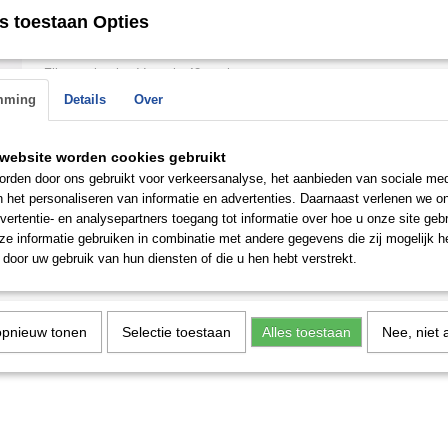
s toestaan Opties
Omschrijving
Zilveren ketting Venezia 42 cm lang
mming
Details
Over
Save
website worden cookies gebruikt
rden door ons gebruikt voor verkeersanalyse, het aanbieden van sociale med
n het personaliseren van informatie en advertenties. Daarnaast verlenen we o
vertentie- en analysepartners toegang tot informatie over hoe u onze site gebru
e informatie gebruiken in combinatie met andere gegevens die zij mogelijk 
door uw gebruik van hun diensten of die u hen hebt verstrekt.
opnieuw tonen
Selectie toestaan
Alles toestaan
Nee, niet 