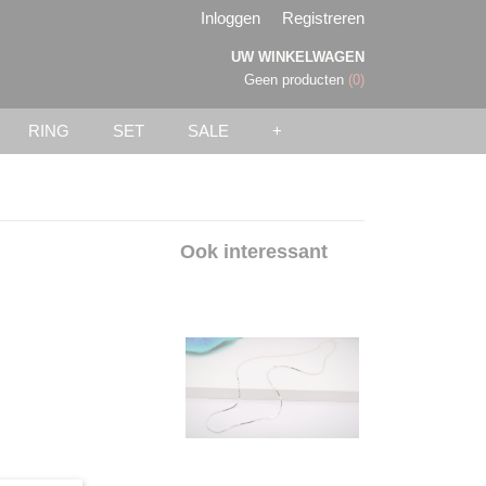
Inloggen
Registreren
UW WINKELWAGEN
Geen producten
(0)
RING
SET
SALE
+
Ook interessant