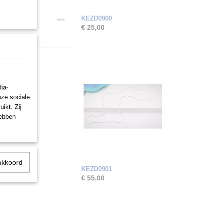
KEZD0900
€ 25,00
ia-
nze sociale
ikt. Zij
hebben
akkoord
KEZD0901
€ 55,00