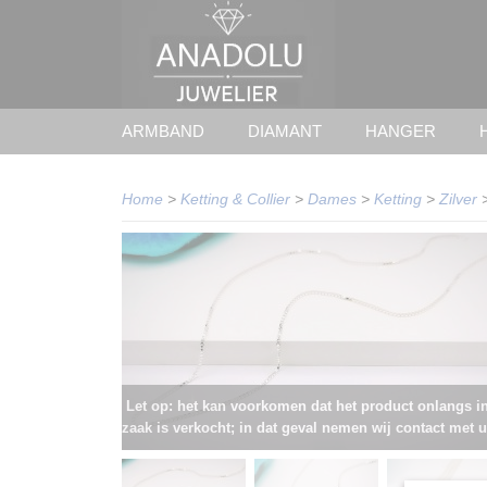
ARMBAND
DIAMANT
HANGER
Home
>
Ketting & Collier
>
Dames
>
Ketting
>
Zilver
Let op: het kan voorkomen dat het product onlangs i
zaak is verkocht; in dat geval nemen wij contact met u