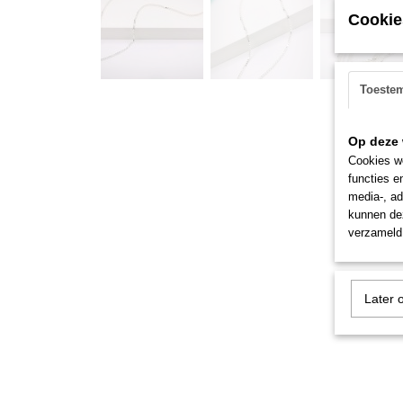
Cookie
Toeste
Op deze 
Cookies wo
functies e
media-, ad
kunnen dez
verzameld 
Later 