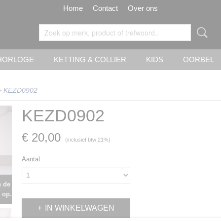
Home
Contact
Over ons
HORLOGE
KETTING & COLLIER
KIDS
OORBEL
>
KEZD0902
KEZD0902
€ 20,00
(inclusief btw 21%)
Aantal
n de
 op.
IN WINKELWAGEN