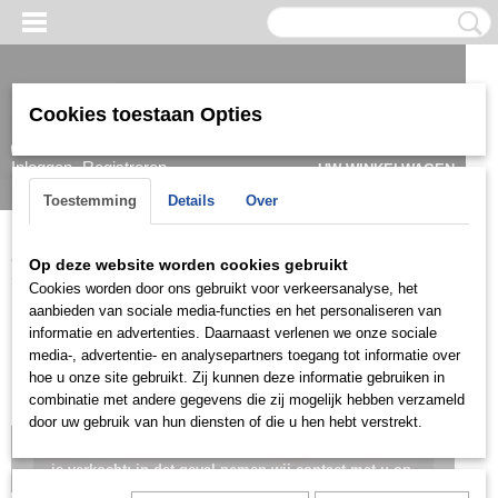
Cookies toestaan Opties
Inloggen
Registreren
UW WINKELWAGEN
Geen producten
(0)
Toestemming
Details
Over
Home
>
Ketting & Collier
>
Heren
>
Ketting
>
Goud
>
KHG0166
Op deze website worden cookies gebruikt
Cookies worden door ons gebruikt voor verkeersanalyse, het
aanbieden van sociale media-functies en het personaliseren van
informatie en advertenties. Daarnaast verlenen we onze sociale
media-, advertentie- en analysepartners toegang tot informatie over
hoe u onze site gebruikt. Zij kunnen deze informatie gebruiken in
combinatie met andere gegevens die zij mogelijk hebben verzameld
door uw gebruik van hun diensten of die u hen hebt verstrekt.
Let op: het kan voorkomen dat het product onlangs in de zaak
is verkocht; in dat geval nemen wij contact met u op.