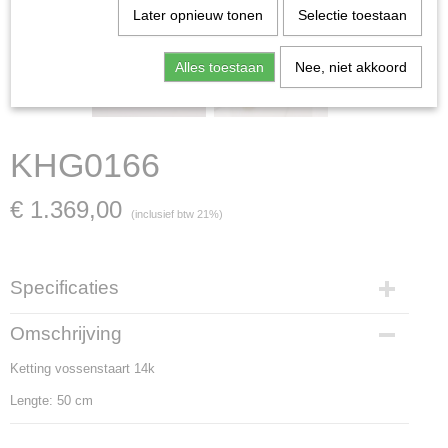
Later opnieuw tonen
Selectie toestaan
Alles toestaan
Nee, niet akkoord
KHG0166
€ 1.369,00
(inclusief btw 21%)
Specificaties
Productcode
Omschrijving
KHG0166
Ketting vossenstaart 14k
Lengte: 50 cm