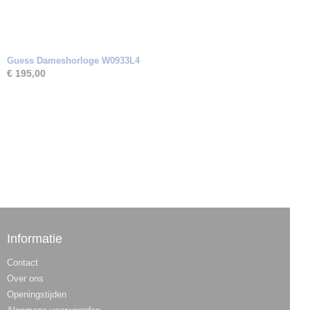
Guess Dameshorloge W0933L4
€ 195,00
Informatie
Contact
Over ons
Openingstijden