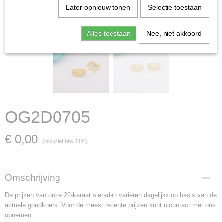
Later opnieuw tonen
Selectie toestaan
Let op: het kan voorkomen dat het product onlangs in de zaak is
verkocht; in dat geval nemen wij contact met u op.
Alles toestaan
Nee, niet akkoord
OG2D0705
€ 0,00
(inclusief btw 21%)
Omschrijving
De prijzen van onze 22-karaat sieraden variëren dagelijks op basis van de
actuele goudkoers. Voor de meest recente prijzen kunt u contact met ons
opnemen.