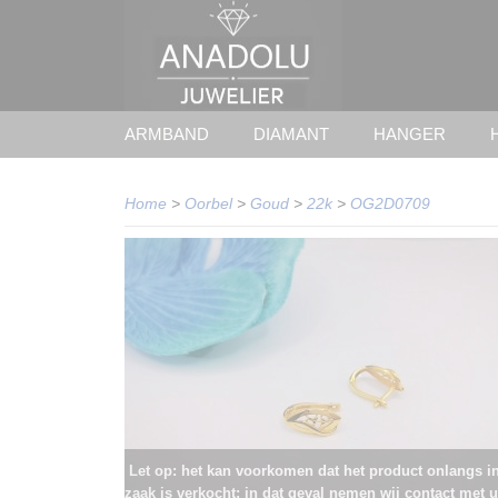
ARMBAND
DIAMANT
HANGER
Home
>
Oorbel
>
Goud
>
22k
>
OG2D0709
Let op: het kan voorkomen dat het product onlangs i
zaak is verkocht; in dat geval nemen wij contact met u