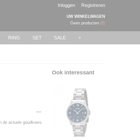
Inloggen
Registreren
UW WINKELWAGEN
Geen producten
(0)
RING
SET
SALE
+
Ook interessant
an de actuele goudkoers.