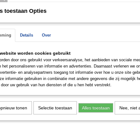
s toestaan Opties
mming
Details
Over
Let op: de goudprijzen blijven nooit stabiel en worden regelmatig gew
zijn zowel direct beschikbaar in de winkel als op bestelling leverbaar.
verkocht is in de zaak, houden wij u op de hoogte
website worden cookies gebruikt
rden door ons gebruikt voor verkeersanalyse, het aanbieden van sociale med
n het personaliseren van informatie en advertenties. Daarnaast verlenen we o
Save
vertentie- en analysepartners toegang tot informatie over hoe u onze site gebru
e informatie gebruiken in combinatie met andere gegevens die zij mogelijk 
door uw gebruik van hun diensten of die u hen hebt verstrekt.
opnieuw tonen
Selectie toestaan
Alles toestaan
Nee, niet 