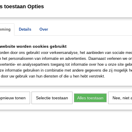
s toestaan Opties
mming
Details
Over
Let op: de goudprijzen blijven nooit stabiel en worden regelmatig gew
zijn zowel direct beschikbaar in de winkel als op bestelling leverbaar.
website worden cookies gebruikt
verkocht is in de zaak, houden wij u op de hoogte
rden door ons gebruikt voor verkeersanalyse, het aanbieden van sociale med
n het personaliseren van informatie en advertenties. Daarnaast verlenen we o
vertentie- en analysepartners toegang tot informatie over hoe u onze site gebru
Save
e informatie gebruiken in combinatie met andere gegevens die zij mogelijk 
door uw gebruik van hun diensten of die u hen hebt verstrekt.
opnieuw tonen
Selectie toestaan
Alles toestaan
Nee, niet 