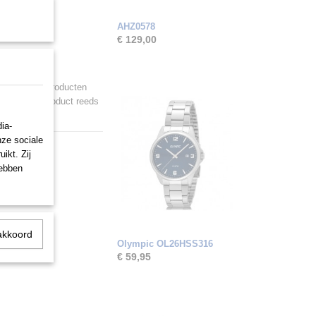
AHZ0578
€ 129,00
ijzigd. Onze producten
 Indien een product reeds
ia-
nze sociale
ikt. Zij
hebben
akkoord
Olympic OL26HSS316
€ 59,95