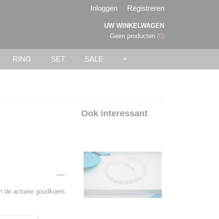
Inloggen
Registreren
UW WINKELWAGEN
Geen producten
(0)
RING
SET
SALE
+
Ook interessant
an de actuele goudkoers.