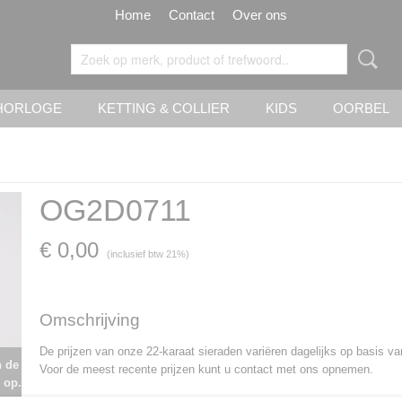
Home
Contact
Over ons
HORLOGE
KETTING & COLLIER
KIDS
OORBEL
OG2D0711
€ 0,00
(inclusief btw 21%)
Omschrijving
De prijzen van onze 22-karaat sieraden variëren dagelijks op basis v
n de
Voor de meest recente prijzen kunt u contact met ons opnemen.
 op.