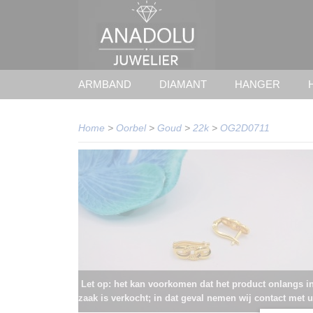
ARMBAND
DIAMANT
HANGER
Home
>
Oorbel
>
Goud
>
22k
>
OG2D0711
Let op: het kan voorkomen dat het product onlangs i
zaak is verkocht; in dat geval nemen wij contact met u