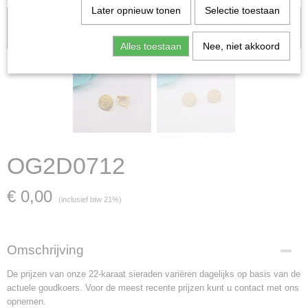
Later opnieuw tonen
Selectie toestaan
Let op: het kan voorkomen dat het product onlangs in de zaak is
verkocht; in dat geval nemen wij contact met u op.
Alles toestaan
Nee, niet akkoord
OG2D0712
€ 0,00
(inclusief btw 21%)
Omschrijving
De prijzen van onze 22-karaat sieraden variëren dagelijks op basis van de
actuele goudkoers. Voor de meest recente prijzen kunt u contact met ons
opnemen.