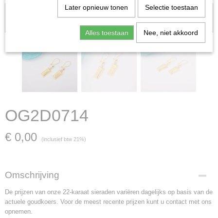
Later opnieuw tonen
Selectie toestaan
Let op: het kan voorkomen dat het product onlangs in de zaak is
verkocht; in dat geval nemen wij contact met u op.
Alles toestaan
Nee, niet akkoord
OG2D0714
€ 0,00
(inclusief btw 21%)
Omschrijving
De prijzen van onze 22-karaat sieraden variëren dagelijks op basis van de
actuele goudkoers. Voor de meest recente prijzen kunt u contact met ons
opnemen.