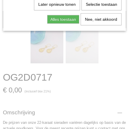
Later opnieuw tonen
Selectie toestaan
Let op: het kan voorkomen dat het product onlangs in de zaak is
Alles toestaan
Nee, niet akkoord
verkocht; in dat geval nemen wij contact met u op.
OG2D0717
€ 0,00
(inclusief btw 21%)
Omschrijving
De prijzen van onze 22-karaat sieraden variëren dagelijks op basis van de
actuele goudkoers. Voor de meest recente prijzen kunt u contact met ons