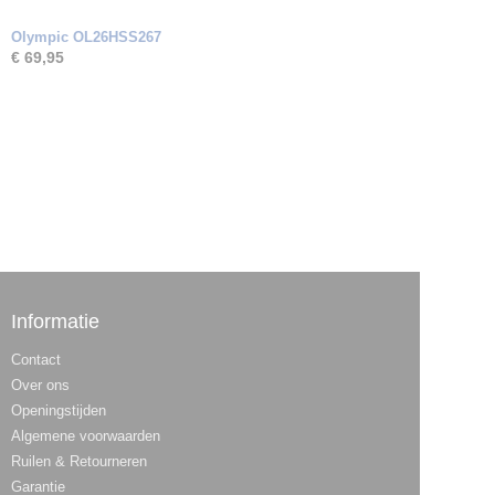
Olympic OL26HSS267
€ 69,95
Informatie
Contact
Over ons
Openingstijden
Algemene voorwaarden
Ruilen & Retourneren
Garantie