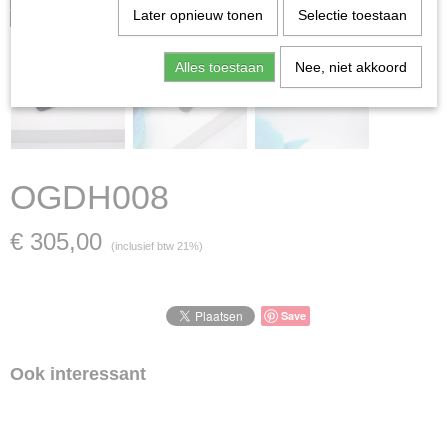
zaak is verkocht; in dat geval nemen wij contact met u op.
Later opnieuw tonen
Selectie toestaan
Alles toestaan
Nee, niet akkoord
OGDH008
€ 305,00
(inclusief btw 21%)
Save
Ook interessant