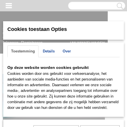
Cookies toestaan Opties
Inloggen
Registreren
UW WINKELWAGEN
Geen producten
(0)
Toestemming
Details
Over
Home
>
Oorbel
>
Goud
>
Hangoorbellen
>
OGDH008
Op deze website worden cookies gebruikt
Cookies worden door ons gebruikt voor verkeersanalyse, het
aanbieden van sociale media-functies en het personaliseren van
informatie en advertenties. Daarnaast verlenen we onze sociale
media-, advertentie- en analysepartners toegang tot informatie over
hoe u onze site gebruikt. Zij kunnen deze informatie gebruiken in
combinatie met andere gegevens die zij mogelijk hebben verzameld
door uw gebruik van hun diensten of die u hen hebt verstrekt.
Let op: het kan voorkomen dat het product onlangs in de