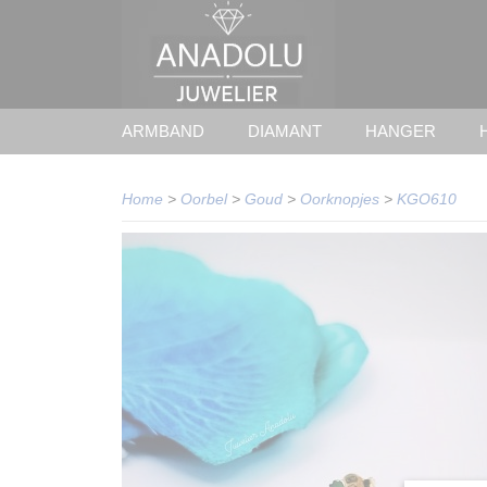
ARMBAND
DIAMANT
HANGER
Home
>
Oorbel
>
Goud
>
Oorknopjes
>
KGO610