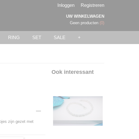
Inloggen
Registreren
UW WINKELWAGEN
Geen producten
(0)
RING
SET
SALE
+
Ook interessant
jes zijn gezet met