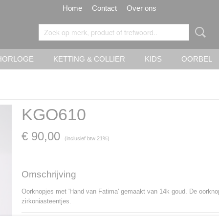
Home
Contact
Over ons
HORLOGE
KETTING & COLLIER
KIDS
OORBEL
KGO610
€ 90,00
(inclusief btw 21%)
Omschrijving
Oorknopjes met 'Hand van Fatima' gemaakt van 14k goud. De oorknop
zirkoniasteentjes.