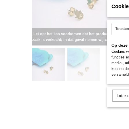
Cookie
Toeste
Let op: het kan voorkomen dat het product onlangs i
zaak is verkocht; in dat geval nemen wij contact met u
Op deze 
Cookies wo
functies e
media-, ad
kunnen dez
verzameld 
Later 