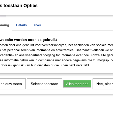
s toestaan Opties
Save
mming
Details
Over
n de
 op.
website worden cookies gebruikt
rden door ons gebruikt voor verkeersanalyse, het aanbieden van sociale med
n het personaliseren van informatie en advertenties. Daarnaast verlenen we o
vertentie- en analysepartners toegang tot informatie over hoe u onze site gebru
e informatie gebruiken in combinatie met andere gegevens die zij mogelijk 
door uw gebruik van hun diensten of die u hen hebt verstrekt.
opnieuw tonen
Selectie toestaan
Alles toestaan
Nee, niet 