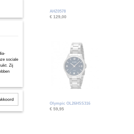
AHZ0578
€ 129,00
ia-
nze sociale
ikt. Zij
hebben
akkoord
Olympic OL26HSS316
€ 59,95