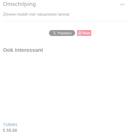
Omschrijving
Zilveren tesbih met natuursteen larimar
Save
Ook interessant
TSBH01
€ 55,00