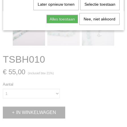
Later opnieuw tonen
Selectie toestaan
verkocht; in dat geval nemen wij contact met u op.
Alles toestaan
Nee, niet akkoord
TSBH010
€ 55,00
(inclusief btw 21%)
Aantal
IN WINKELWAGEN