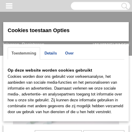
Cookies toestaan Opties
Inloggen
Registreren
UW WINKELWAGEN
Geen producten
(0)
Toestemming
Details
Over
Home
>
Overige
>
Tesbih/Rozenkrans zilver (edelstenen)
>
Op deze website worden cookies gebruikt
TSBH010
Cookies worden door ons gebruikt voor verkeersanalyse, het
aanbieden van sociale media-functies en het personaliseren van
informatie en advertenties. Daarnaast verlenen we onze sociale
media-, advertentie- en analysepartners toegang tot informatie over
hoe u onze site gebruikt. Zij kunnen deze informatie gebruiken in
combinatie met andere gegevens die zij mogelijk hebben verzameld
door uw gebruik van hun diensten of die u hen hebt verstrekt.
Let op: het kan voorkomen dat het product onlangs in de zaak is