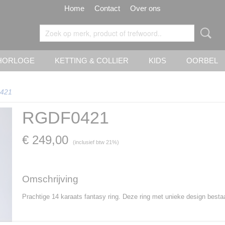
Home
Contact
Over ons
HORLOGE
KETTING & COLLIER
KIDS
OORBEL
421
RGDF0421
€ 249,00
(inclusief btw 21%)
Omschrijving
Prachtige 14 karaats fantasy ring. Deze ring met unieke design bestaa