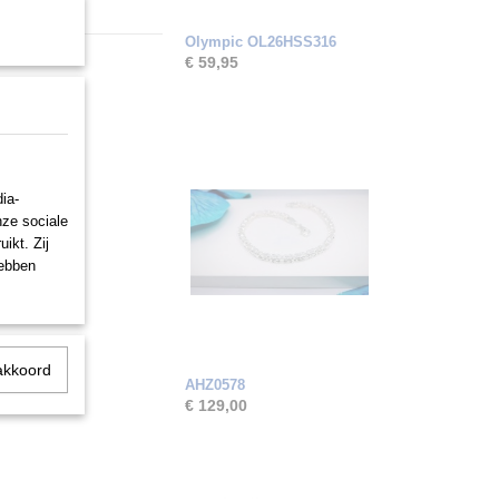
Olympic OL26HSS316
€ 59,95
ia-
nze sociale
ikt. Zij
hebben
akkoord
AHZ0578
€ 129,00