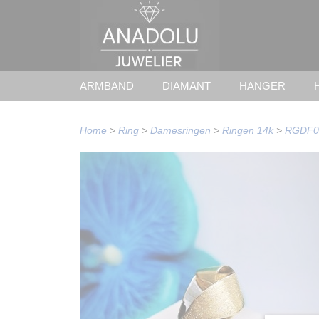
ARMBAND
DIAMANT
HANGER
Home
>
Ring
>
Damesringen
>
Ringen 14k
>
RGDF0