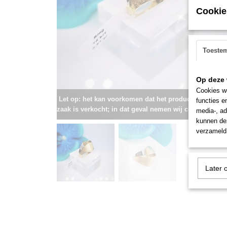
Cookie
Toeste
Op deze 
Cookies wo
Let op: het kan voorkomen dat het product onlangs i
functies e
zaak is verkocht; in dat geval nemen wij contact met u
media-, ad
kunnen dez
verzameld 
Later 