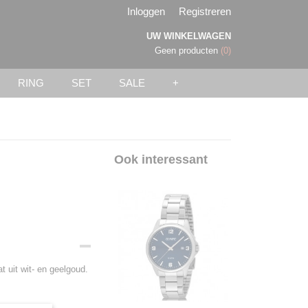
Inloggen
Registreren
UW WINKELWAGEN
Geen producten
(0)
RING
SET
SALE
+
Ook interessant
t uit wit- en geelgoud.