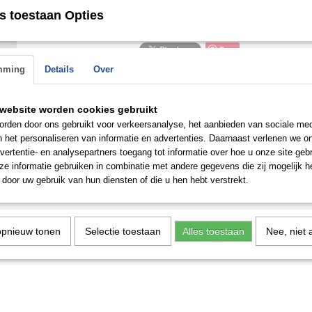
Ringmaat: 17,5 mm
s toestaan Opties
Save
mming
Details
Over
website worden cookies gebruikt
rden door ons gebruikt voor verkeersanalyse, het aanbieden van sociale med
n de
n het personaliseren van informatie en advertenties. Daarnaast verlenen we o
 op.
vertentie- en analysepartners toegang tot informatie over hoe u onze site gebru
e informatie gebruiken in combinatie met andere gegevens die zij mogelijk 
door uw gebruik van hun diensten of die u hen hebt verstrekt.
opnieuw tonen
Selectie toestaan
Alles toestaan
Nee, niet 