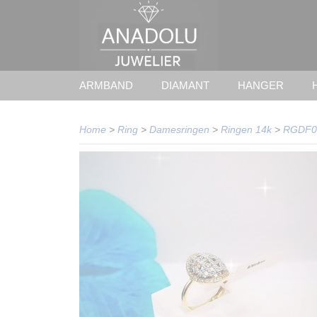
ARMBAND
DIAMANT
HANGER
Home
>
Ring
>
Damesringen
>
Ringen 14k
>
RGDF0