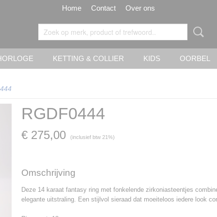
Home
Contact
Over ons
HORLOGE
KETTING & COLLIER
KIDS
OORBEL
444
RGDF0444
€ 275,00
(inclusief btw 21%)
Omschrijving
Deze 14 karaat fantasy ring met fonkelende zirkoniasteentjes combin
elegante uitstraling. Een stijlvol sieraad dat moeiteloos iedere look 