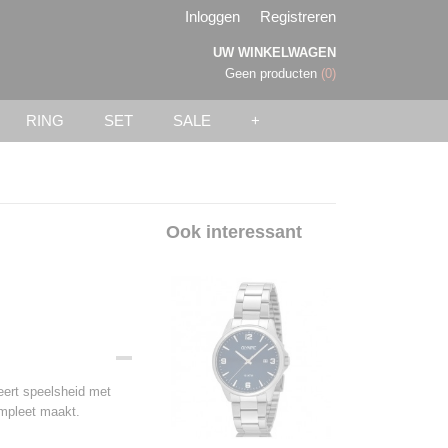
Inloggen
Registreren
UW WINKELWAGEN
Geen producten
(0)
RING
SET
SALE
+
Ook interessant
eert speelsheid met
compleet maakt.