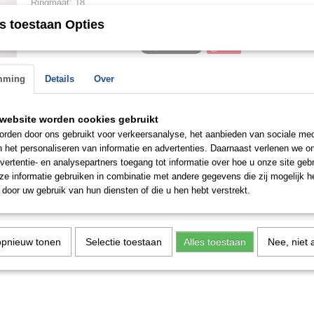
Ringmaat: 18
s toestaan Opties
Save
mming
Details
Over
website worden cookies gebruikt
n de
rden door ons gebruikt voor verkeersanalyse, het aanbieden van sociale med
 op.
n het personaliseren van informatie en advertenties. Daarnaast verlenen we o
vertentie- en analysepartners toegang tot informatie over hoe u onze site gebru
e informatie gebruiken in combinatie met andere gegevens die zij mogelijk 
door uw gebruik van hun diensten of die u hen hebt verstrekt.
opnieuw tonen
Selectie toestaan
Alles toestaan
Nee, niet 