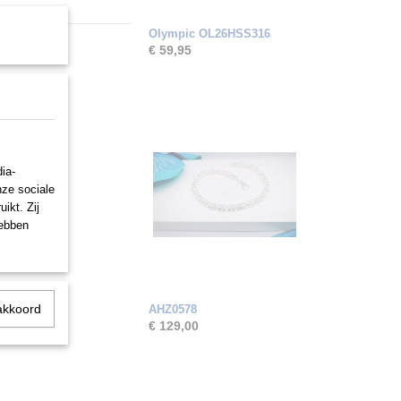
Olympic OL26HSS316
€ 59,95
ia-
nze sociale
ikt. Zij
hebben
akkoord
AHZ0578
€ 129,00