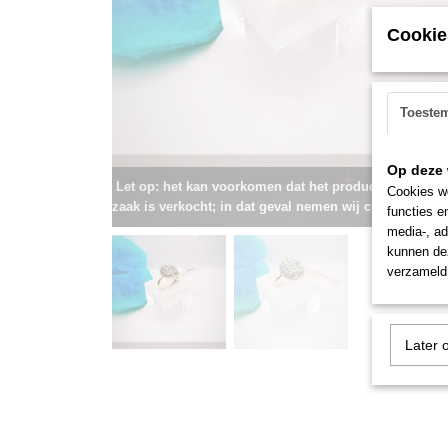
Cookie
Toeste
Op deze 
Let op: het kan voorkomen dat het product onlangs i
Cookies wo
zaak is verkocht; in dat geval nemen wij contact met u
functies e
media-, ad
kunnen dez
verzameld 
Later 