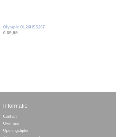
Olympic OL26HSS267
€ 69,95
Informatie
Contact
Over ons
Openingstijden