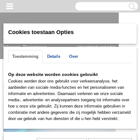
Cookies toestaan Opties
Inloggen
Registreren
UW WINKELWAGEN
Geen producten
(0)
Toestemming
Details
Over
Home
>
Ring
>
Damesringen
>
Ringen zilver
>
ZD0553
Op deze website worden cookies gebruikt
Cookies worden door ons gebruikt voor verkeersanalyse, het
aanbieden van sociale media-functies en het personaliseren van
informatie en advertenties. Daarnaast verlenen we onze sociale
media-, advertentie- en analysepartners toegang tot informatie over
hoe u onze site gebruikt. Zij kunnen deze informatie gebruiken in
combinatie met andere gegevens die zij mogelijk hebben verzameld
door uw gebruik van hun diensten of die u hen hebt verstrekt.