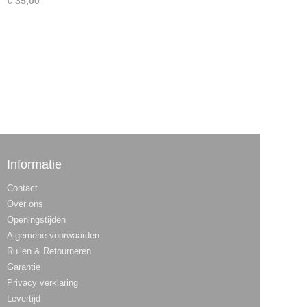
€ 35,00
Informatie
Contact
Over ons
Openingstijden
Algemene voorwaarden
Ruilen & Retourneren
Garantie
Privacy verklaring
Levertijd