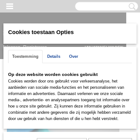
Cookies toestaan Opties
Inloggen
Registreren
UW WINKELWAGEN
Geen producten
(0)
Toestemming
Details
Over
Home
>
Ring
>
Herenringen
>
Ringen 14k
>
HGR0900
Op deze website worden cookies gebruikt
Cookies worden door ons gebruikt voor verkeersanalyse, het
aanbieden van sociale media-functies en het personaliseren van
informatie en advertenties. Daarnaast verlenen we onze sociale
media-, advertentie- en analysepartners toegang tot informatie over
hoe u onze site gebruikt. Zij kunnen deze informatie gebruiken in
combinatie met andere gegevens die zij mogelijk hebben verzameld
door uw gebruik van hun diensten of die u hen hebt verstrekt.