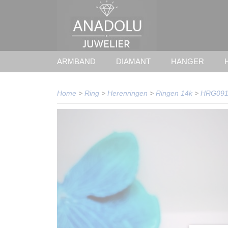
ARMBAND
DIAMANT
HANGER
Home
>
Ring
>
Herenringen
>
Ringen 14k
>
HRG091