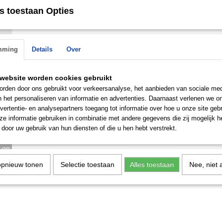
s toestaan Opties
Save
mming
Details
Over
website worden cookies gebruikt
rden door ons gebruikt voor verkeersanalyse, het aanbieden van sociale med
n het personaliseren van informatie en advertenties. Daarnaast verlenen we o
vertentie- en analysepartners toegang tot informatie over hoe u onze site gebru
e informatie gebruiken in combinatie met andere gegevens die zij mogelijk 
door uw gebruik van hun diensten of die u hen hebt verstrekt.
n de
 op.
opnieuw tonen
Selectie toestaan
Alles toestaan
Nee, niet 