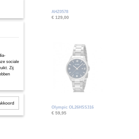
AHZ0578
€ 129,00
ia-
nze sociale
ikt. Zij
hebben
akkoord
Olympic OL26HSS316
€ 59,95