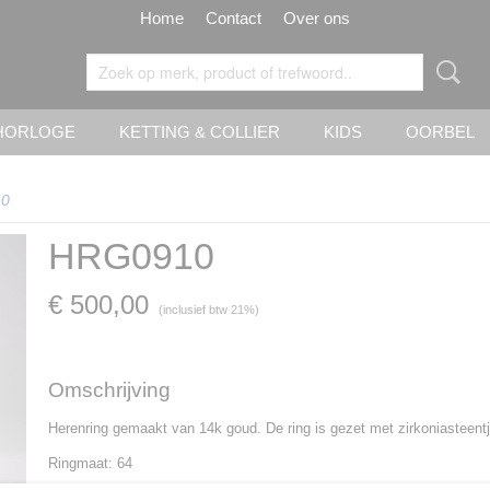
Home
Contact
Over ons
HORLOGE
KETTING & COLLIER
KIDS
OORBEL
0
HRG0910
€ 500,00
(inclusief btw 21%)
Omschrijving
Herenring gemaakt van 14k goud. De ring is gezet met zirkoniasteent
Ringmaat: 64