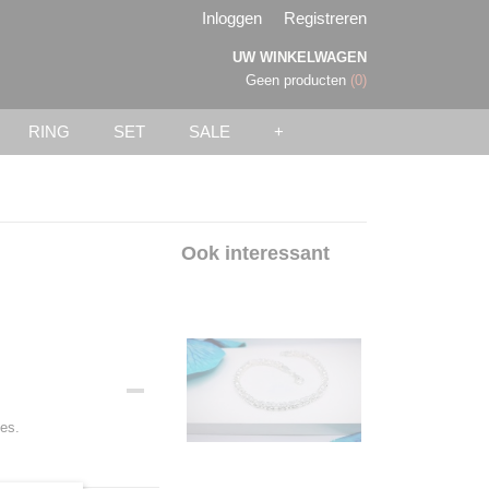
Inloggen
Registreren
UW WINKELWAGEN
Geen producten
(0)
RING
SET
SALE
+
Ook interessant
jes.