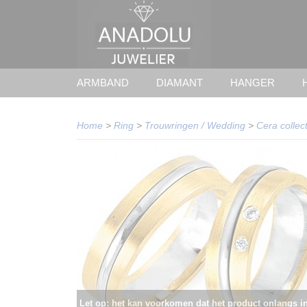
ARMBAND
DIAMANT
HANGER
Home
>
Ring
>
Trouwringen / Wedding
>
Cera collect
Let op: het kan voorkomen dat het product onlangs i