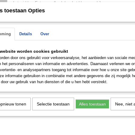
Soort steen
Zirkonia
het midden. Extra opvallend door het kleurverschil.
 op.
s toestaan Opties
Prijzen zijn per paar.
Save
mming
Details
Over
website worden cookies gebruikt
rden door ons gebruikt voor verkeersanalyse, het aanbieden van sociale med
n het personaliseren van informatie en advertenties. Daarnaast verlenen we o
vertentie- en analysepartners toegang tot informatie over hoe u onze site gebru
e informatie gebruiken in combinatie met andere gegevens die zij mogelijk 
door uw gebruik van hun diensten of die u hen hebt verstrekt.
opnieuw tonen
Selectie toestaan
Alles toestaan
Nee, niet 