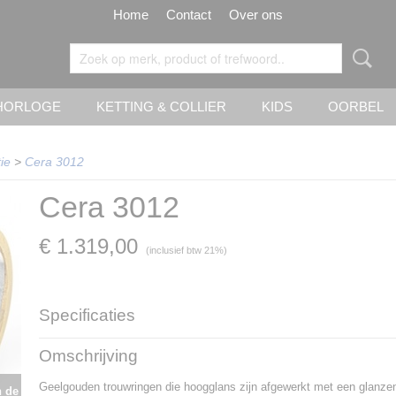
Home
Contact
Over ons
HORLOGE
KETTING & COLLIER
KIDS
OORBEL
ie
>
Cera 3012
Cera 3012
€ 1.319,00
(inclusief btw 21%)
Specificaties
Artikelnummer
Cera 3012
Omschrijving
Materiaal
witgoud en geelgoud
Goud Karaat
14 Karaat
Geelgouden trouwringen die hoogglans zijn afgewerkt met een glanze
n de