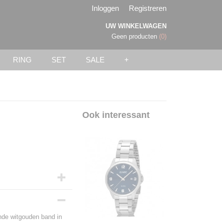
Inloggen
Registreren
UW WINKELWAGEN
Geen producten
(0)
RING
SET
SALE
+
Ook interessant
nde witgouden band in