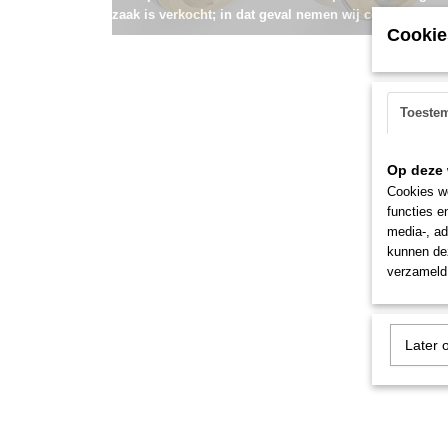
zaak is verkocht; in dat geval nemen wij contact met u
Cookie
Toeste
Op deze 
Cookies wo
functies e
media-, ad
kunnen dez
verzameld 
Later 