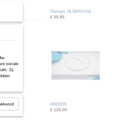
Olympic OL26HSS316
€ 59,95
ia-
nze sociale
ikt. Zij
hebben
akkoord
AHZ0578
€ 129,00