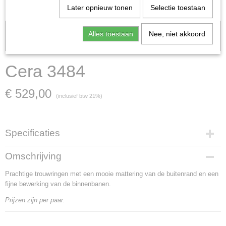
Later opnieuw tonen
Selectie toestaan
Let op: het kan voorkomen dat het product onlangs in de zaak is
Alles toestaan
Nee, niet akkoord
verkocht; in dat geval nemen wij contact met u op.
Cera 3484
€ 529,00
(inclusief btw 21%)
Specificaties
Artikelnummer
Omschrijving
Cera 3484
Prachtige trouwringen met een mooie mattering van de buitenrand en een
Materiaal
fijne bewerking van de binnenbanen.
witgoud en geelgoud
Goud Karaat
Prijzen zijn per paar.
14 Karaat
Soort steen