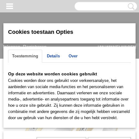
Cookies toestaan Opties
Inloggen
Registreren
UW WINKELWAGEN
Geen producten
(0)
Toestemming
Details
Over
Home
>
Ring
>
Trouwringen / Wedding
>
Cera collectie
>
Cera
Op deze website worden cookies gebruikt
3484
Cookies worden door ons gebruikt voor verkeersanalyse, het
aanbieden van sociale media-functies en het personaliseren van
informatie en advertenties. Daarnaast verlenen we onze sociale
media-, advertentie- en analysepartners toegang tot informatie over
hoe u onze site gebruikt. Zij kunnen deze informatie gebruiken in
combinatie met andere gegevens die zij mogelijk hebben verzameld
door uw gebruik van hun diensten of die u hen hebt verstrekt.