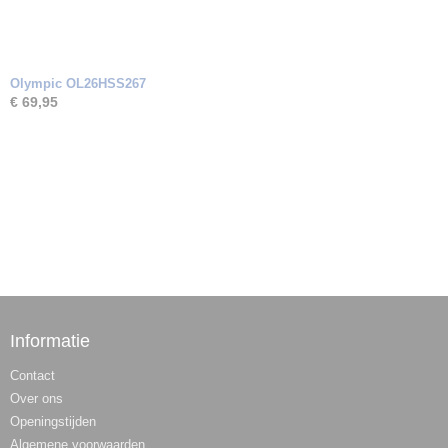
Olympic OL26HSS267
€ 69,95
Informatie
Contact
Over ons
Openingstijden
Algemene voorwaarden