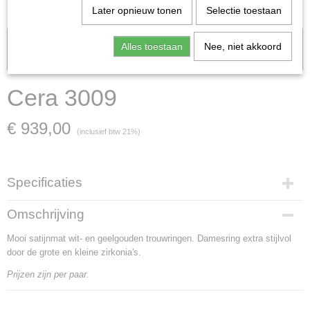
Later opnieuw tonen
Selectie toestaan
Let op: het kan voorkomen dat het product onlangs in de zaak is
Alles toestaan
Nee, niet akkoord
verkocht; in dat geval nemen wij contact met u op.
Cera 3009
€ 939,00
(inclusief btw 21%)
Specificaties
Artikelnummer
Omschrijving
Cera 3009
Mooi satijnmat wit- en geelgouden trouwringen. Damesring extra stijlvol
Materiaal
door de grote en kleine zirkonia's.
witgoud en geelgoud
Goud Karaat
Prijzen zijn per paar.
14 Karaat
Soort steen