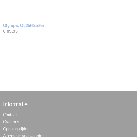
Olympic OL26HSS267
€ 69,95
Informatie
Contact
Over ons
Openingstijden
Algemene voorwaarden