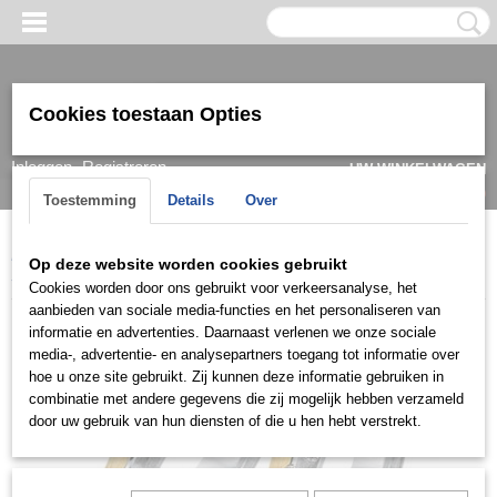
Cookies toestaan Opties
Inloggen
Registreren
UW WINKELWAGEN
Geen producten
(0)
Toestemming
Details
Over
Home
>
Ring
>
Trouwringen / Wedding
>
Cera collectie
>
Cera
Op deze website worden cookies gebruikt
3009
Cookies worden door ons gebruikt voor verkeersanalyse, het
aanbieden van sociale media-functies en het personaliseren van
informatie en advertenties. Daarnaast verlenen we onze sociale
media-, advertentie- en analysepartners toegang tot informatie over
hoe u onze site gebruikt. Zij kunnen deze informatie gebruiken in
combinatie met andere gegevens die zij mogelijk hebben verzameld
door uw gebruik van hun diensten of die u hen hebt verstrekt.