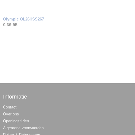
Olympic OL26HSS267
€ 69,95
Informatie
Contact
Over ons
Openingstijden
Algemene voorwaarden
Ruilen & Retourneren