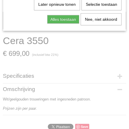
Later opnieuw tonen
Selectie toestaan
Let op: het kan voorkomen dat het product onlangs in de zaak is
Alles toestaan
Nee, niet akkoord
verkocht; in dat geval nemen wij contact met u op.
Cera 3550
€ 699,00
(inclusief btw 21%)
Specificaties
Artikelnummer
Omschrijving
Cera 3550
Wit/geelgouden trouwringen met ingesneden patroon.
Materiaal
witgoud en geelgoud
Prijzen zijn per paar.
Goud Karaat
14 Karaat
Soort steen
Save