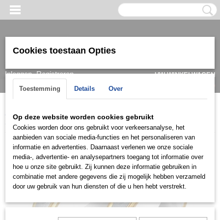
Cookies toestaan Opties
Inloggen
Registreren
UW WINKELWAGEN
Geen producten
(0)
Toestemming
Details
Over
Home
>
Ring
>
Trouwringen / Wedding
>
Cera collectie
>
Cera
Op deze website worden cookies gebruikt
3550
Cookies worden door ons gebruikt voor verkeersanalyse, het
aanbieden van sociale media-functies en het personaliseren van
informatie en advertenties. Daarnaast verlenen we onze sociale
media-, advertentie- en analysepartners toegang tot informatie over
hoe u onze site gebruikt. Zij kunnen deze informatie gebruiken in
combinatie met andere gegevens die zij mogelijk hebben verzameld
door uw gebruik van hun diensten of die u hen hebt verstrekt.