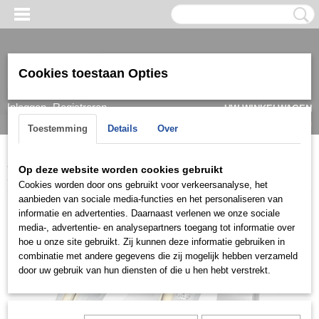
Cookies toestaan Opties
Inloggen
Registreren
UW WINKELWAGEN
Geen producten
(0)
Toestemming
Details
Over
Home
>
Ring
>
Trouwringen / Wedding
>
Cera collectie
>
Cera
Op deze website worden cookies gebruikt
3003
Cookies worden door ons gebruikt voor verkeersanalyse, het
aanbieden van sociale media-functies en het personaliseren van
informatie en advertenties. Daarnaast verlenen we onze sociale
media-, advertentie- en analysepartners toegang tot informatie over
hoe u onze site gebruikt. Zij kunnen deze informatie gebruiken in
combinatie met andere gegevens die zij mogelijk hebben verzameld
door uw gebruik van hun diensten of die u hen hebt verstrekt.