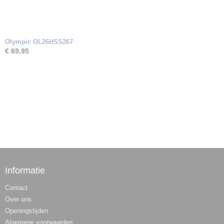
Olympic OL26HSS267
€ 69,95
Informatie
Contact
Over ons
Openingstijden
Algemene voorwaarden