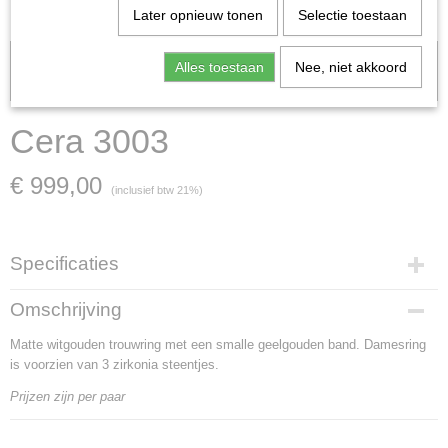
Later opnieuw tonen
Selectie toestaan
Let op: het kan voorkomen dat het product onlangs in de zaak is
Alles toestaan
Nee, niet akkoord
verkocht; in dat geval nemen wij contact met u op.
Cera 3003
€ 999,00
(inclusief btw 21%)
Specificaties
Artikelnummer
Omschrijving
Cera 3003
Matte witgouden trouwring met een smalle geelgouden band. Damesring
Materiaal
is voorzien van 3 zirkonia steentjes.
witgoud en geelgoud
Goud Karaat
Prijzen zijn per paar
14 Karaat
Soort steen