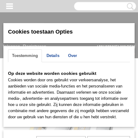
Cookies toestaan Opties
Inloggen
Registreren
UW WINKELWAGEN
Geen producten
(0)
Toestemming
Details
Over
Home
>
Ring
>
Trouwringen / Wedding
>
Cera collectie
>
Cera
Op deze website worden cookies gebruikt
3341
Cookies worden door ons gebruikt voor verkeersanalyse, het
aanbieden van sociale media-functies en het personaliseren van
informatie en advertenties. Daarnaast verlenen we onze sociale
media-, advertentie- en analysepartners toegang tot informatie over
hoe u onze site gebruikt. Zij kunnen deze informatie gebruiken in
combinatie met andere gegevens die zij mogelijk hebben verzameld
door uw gebruik van hun diensten of die u hen hebt verstrekt.