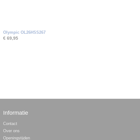
Olympic OL26HSS267
€ 69,95
Informatie
Contact
Over ons
Openingstijden