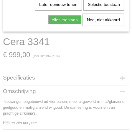
Later opnieuw tonen
Selectie toestaan
Let op: het kan voorkomen dat het product onlangs in de zaak is
Alles toestaan
Nee, niet akkoord
verkocht; in dat geval nemen wij contact met u op.
Cera 3341
€ 999,00
(inclusief btw 21%)
Specificaties
Artikelnummer
Omschrijving
Cera 3341
Trouwingen opgebouwd uit vier banen, mooi uitgewerkt in mat/glanzend
Materiaal
geelgoud en mat/glanzend witgoud. De damesring is voorzien van
witgoud en geelgoud
prachtige zirkonia's.
Goud Karaat
14 Karaat
Prijzen zijn per paar.
Soort steen