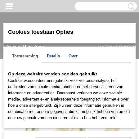
Cookies toestaan Opties
Inloggen
Registreren
UW WINKELWAGEN
Geen producten
(0)
Toestemming
Details
Over
Home
>
Ring
>
Trouwringen / Wedding
>
Cera collectie
>
Cera
Op deze website worden cookies gebruikt
3035
Cookies worden door ons gebruikt voor verkeersanalyse, het
aanbieden van sociale media-functies en het personaliseren van
informatie en advertenties. Daarnaast verlenen we onze sociale
media-, advertentie- en analysepartners toegang tot informatie over
hoe u onze site gebruikt. Zij kunnen deze informatie gebruiken in
combinatie met andere gegevens die zij mogelijk hebben verzameld
door uw gebruik van hun diensten of die u hen hebt verstrekt.