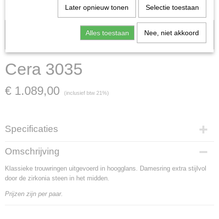
Later opnieuw tonen
Selectie toestaan
Let op: het kan voorkomen dat het product onlangs in de zaak is
Alles toestaan
Nee, niet akkoord
verkocht; in dat geval nemen wij contact met u op.
Cera 3035
€ 1.089,00
(inclusief btw 21%)
Specificaties
Artikelnummer
Omschrijving
Cera 3035
Klassieke trouwringen uitgevoerd in hoogglans. Damesring extra stijlvol
Materiaal
door de zirkonia steen in het midden.
Geelgoud
Goud Karaat
Prijzen zijn per paar.
14 Karaat
Soort steen