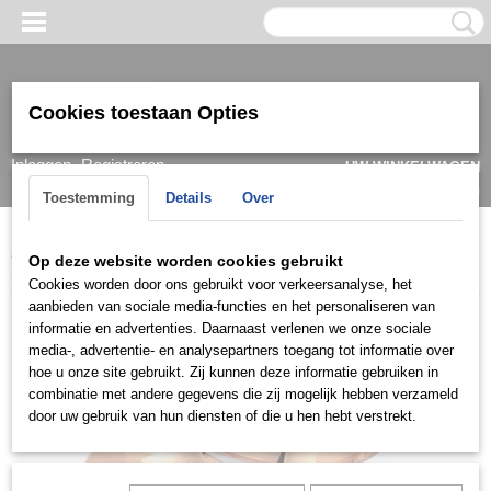
Cookies toestaan Opties
Inloggen
Registreren
UW WINKELWAGEN
Geen producten
(0)
Toestemming
Details
Over
Home
>
Ring
>
Trouwringen / Wedding
>
Cera collectie
>
Cera
Op deze website worden cookies gebruikt
3529
Cookies worden door ons gebruikt voor verkeersanalyse, het
aanbieden van sociale media-functies en het personaliseren van
informatie en advertenties. Daarnaast verlenen we onze sociale
media-, advertentie- en analysepartners toegang tot informatie over
hoe u onze site gebruikt. Zij kunnen deze informatie gebruiken in
combinatie met andere gegevens die zij mogelijk hebben verzameld
door uw gebruik van hun diensten of die u hen hebt verstrekt.