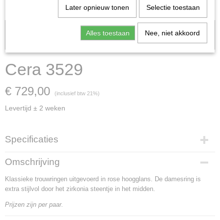
Later opnieuw tonen
Selectie toestaan
Let op: het kan voorkomen dat het product onlangs in de zaak is
Alles toestaan
Nee, niet akkoord
verkocht; in dat geval nemen wij contact met u op.
Cera 3529
€ 729,00
(inclusief btw 21%)
Levertijd ± 2 weken
Specificaties
Artikelnummer
Omschrijving
Cera 3529
Klassieke trouwringen uitgevoerd in rose hoogglans. De damesring is
Materiaal
extra stijlvol door het zirkonia steentje in het midden.
Rosegoud
Goud Karaat
Prijzen zijn per paar.
14 Karaat