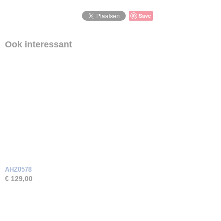
Soort steen
Zirkonia
Save
Ook interessant
AHZ0578
€ 129,00