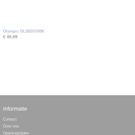
Olympic OL26DSS096
€ 49,99
Informatie
Contact
Over ons
Openingstijden