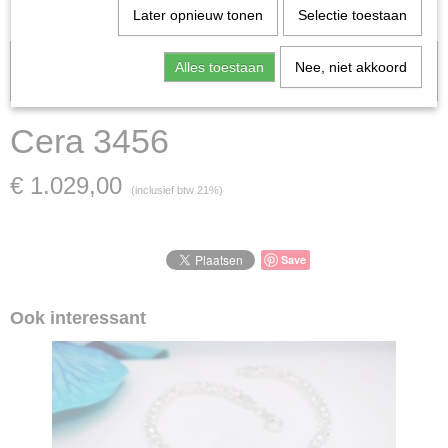
Later opnieuw tonen
Selectie toestaan
Let op: het kan voorkomen dat het product onlangs in de zaak is
Alles toestaan
Nee, niet akkoord
verkocht; in dat geval nemen wij contact met u op.
Cera 3456
€ 1.029,00
(inclusief btw 21%)
Save
Ook interessant