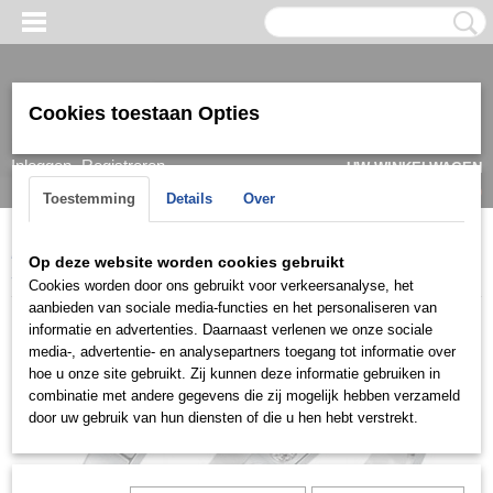
Cookies toestaan Opties
Inloggen
Registreren
UW WINKELWAGEN
Geen producten
(0)
Toestemming
Details
Over
Home
>
Ring
>
Trouwringen / Wedding
>
Cera collectie
>
Cera
Op deze website worden cookies gebruikt
3456
Cookies worden door ons gebruikt voor verkeersanalyse, het
aanbieden van sociale media-functies en het personaliseren van
informatie en advertenties. Daarnaast verlenen we onze sociale
media-, advertentie- en analysepartners toegang tot informatie over
hoe u onze site gebruikt. Zij kunnen deze informatie gebruiken in
combinatie met andere gegevens die zij mogelijk hebben verzameld
door uw gebruik van hun diensten of die u hen hebt verstrekt.