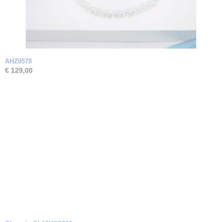
AHZ0578
€ 129,00