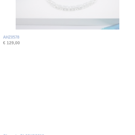
AHZ0578
€ 129,00