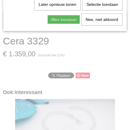
Later opnieuw tonen
Selectie toestaan
Let op: het kan voorkomen dat het product onlangs in de zaak is
Alles toestaan
Nee, niet akkoord
verkocht; in dat geval nemen wij contact met u op.
Cera 3329
€ 1.359,00
(inclusief btw 21%)
Save
Ook interessant