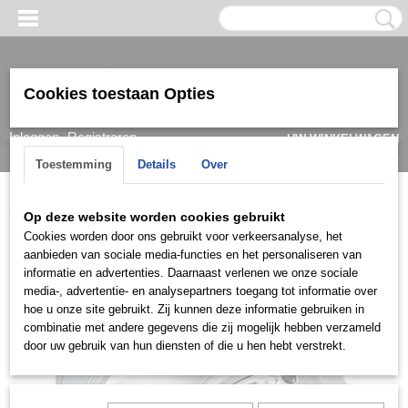
Cookies toestaan Opties
Inloggen
Registreren
UW WINKELWAGEN
Geen producten
(0)
Toestemming
Details
Over
Home
>
Ring
>
Trouwringen / Wedding
>
Cera collectie
>
Cera
Op deze website worden cookies gebruikt
3329
Cookies worden door ons gebruikt voor verkeersanalyse, het
aanbieden van sociale media-functies en het personaliseren van
informatie en advertenties. Daarnaast verlenen we onze sociale
media-, advertentie- en analysepartners toegang tot informatie over
hoe u onze site gebruikt. Zij kunnen deze informatie gebruiken in
combinatie met andere gegevens die zij mogelijk hebben verzameld
door uw gebruik van hun diensten of die u hen hebt verstrekt.