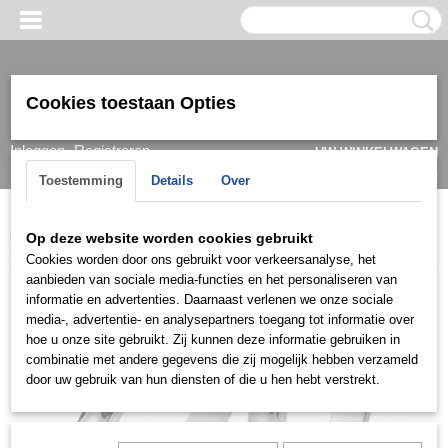
Cookies toestaan Opties
Inloggen
Registreren
UW WINKELWAGEN
Geen producten
(0)
Toestemming
Details
Over
Home
>
Ring
>
Trouwringen / Wedding
>
Cera collectie
>
Cera
Op deze website worden cookies gebruikt
3522
Cookies worden door ons gebruikt voor verkeersanalyse, het
aanbieden van sociale media-functies en het personaliseren van
informatie en advertenties. Daarnaast verlenen we onze sociale
media-, advertentie- en analysepartners toegang tot informatie over
hoe u onze site gebruikt. Zij kunnen deze informatie gebruiken in
combinatie met andere gegevens die zij mogelijk hebben verzameld
door uw gebruik van hun diensten of die u hen hebt verstrekt.