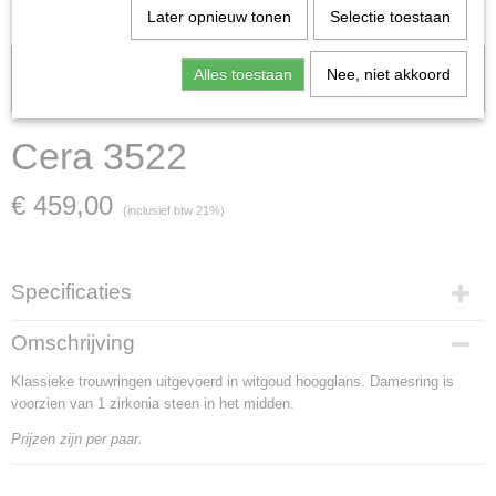
Later opnieuw tonen
Selectie toestaan
Let op: het kan voorkomen dat het product onlangs in de zaak is
Alles toestaan
Nee, niet akkoord
verkocht; in dat geval nemen wij contact met u op.
Cera 3522
€ 459,00
(inclusief btw 21%)
Specificaties
Artikelnummer
Omschrijving
Cera 3522
Klassieke trouwringen uitgevoerd in witgoud hoogglans. Damesring is
Materiaal
voorzien van 1 zirkonia steen in het midden.
witgoud
Goud Karaat
Prijzen zijn per paar.
14 Karaat
Soort steen