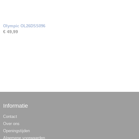
Olympic OL26DSS096
€ 49,99
Informatie
Contact
Over ons
Openingstijden
Algemene voorwaarden