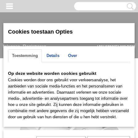
Cookies toestaan Opties
Inloggen
Registreren
UW WINKELWAGEN
Geen producten
(0)
Toestemming
Details
Over
Home
>
Ring
>
Trouwringen / Wedding
>
Cera collectie
>
Cera
Op deze website worden cookies gebruikt
3594
Cookies worden door ons gebruikt voor verkeersanalyse, het
aanbieden van sociale media-functies en het personaliseren van
informatie en advertenties. Daarnaast verlenen we onze sociale
media-, advertentie- en analysepartners toegang tot informatie over
hoe u onze site gebruikt. Zij kunnen deze informatie gebruiken in
combinatie met andere gegevens die zij mogelijk hebben verzameld
door uw gebruik van hun diensten of die u hen hebt verstrekt.