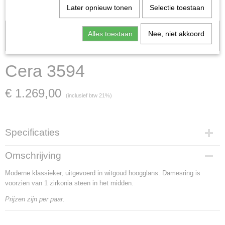
Later opnieuw tonen
Selectie toestaan
Let op: het kan voorkomen dat het product onlangs in de zaak is
Alles toestaan
Nee, niet akkoord
verkocht; in dat geval nemen wij contact met u op.
Cera 3594
€ 1.269,00
(inclusief btw 21%)
Specificaties
Artikelnummer
Omschrijving
Cera 3594
Moderne klassieker, uitgevoerd in witgoud hoogglans. Damesring is
Materiaal
voorzien van 1 zirkonia steen in het midden.
witgoud
Goud Karaat
Prijzen zijn per paar.
14 Karaat
Soort steen