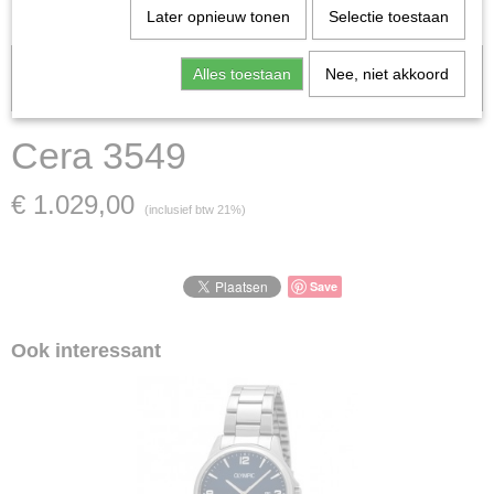
Later opnieuw tonen
Selectie toestaan
Let op: het kan voorkomen dat het product onlangs in de zaak is
Alles toestaan
Nee, niet akkoord
verkocht; in dat geval nemen wij contact met u op.
Cera 3549
€ 1.029,00
(inclusief btw 21%)
Save
Ook interessant