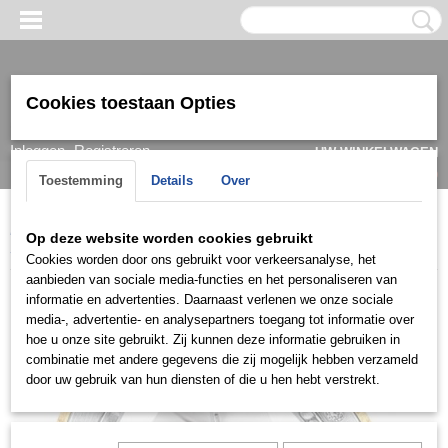
Cookies toestaan Opties
Inloggen
Registreren
UW WINKELWAGEN
Geen producten
(0)
Toestemming
Details
Over
Home
>
Ring
>
Trouwringen / Wedding
>
Cera collectie
>
Cera
Op deze website worden cookies gebruikt
3549
Cookies worden door ons gebruikt voor verkeersanalyse, het
aanbieden van sociale media-functies en het personaliseren van
informatie en advertenties. Daarnaast verlenen we onze sociale
media-, advertentie- en analysepartners toegang tot informatie over
hoe u onze site gebruikt. Zij kunnen deze informatie gebruiken in
combinatie met andere gegevens die zij mogelijk hebben verzameld
door uw gebruik van hun diensten of die u hen hebt verstrekt.