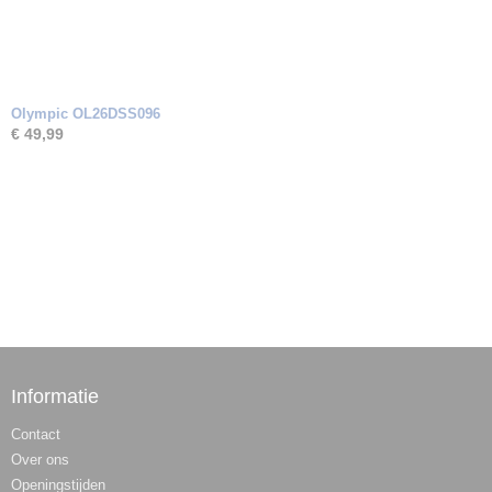
Olympic OL26DSS096
€ 49,99
Informatie
Contact
Over ons
Openingstijden