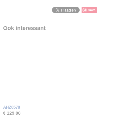
Zirkonia
Save
Ook interessant
AHZ0578
€ 129,00