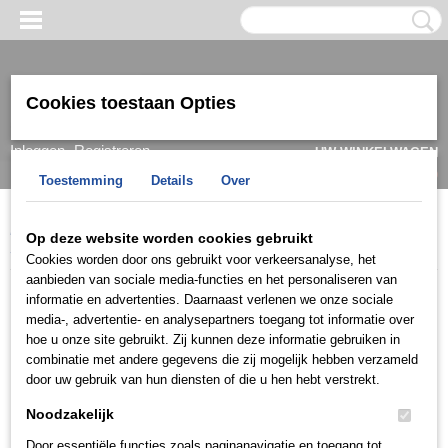
Cookies toestaan Opties
Inloggen
Registreren
UW WINKELWAGEN
Geen producten
(0)
Toestemming
Details
Over
Home
>
Ring
>
Trouwringen / Wedding
>
Cera collectie
>
Cera
Op deze website worden cookies gebruikt
3007
Cookies worden door ons gebruikt voor verkeersanalyse, het
aanbieden van sociale media-functies en het personaliseren van
informatie en advertenties. Daarnaast verlenen we onze sociale
media-, advertentie- en analysepartners toegang tot informatie over
hoe u onze site gebruikt. Zij kunnen deze informatie gebruiken in
combinatie met andere gegevens die zij mogelijk hebben verzameld
door uw gebruik van hun diensten of die u hen hebt verstrekt.
Noodzakelijk
Door essentiële functies zoals paginanavigatie en toegang tot