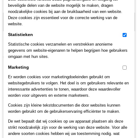
beveiligde delen van de website mogelijk te maken, dragen
noodzakelijke cookies bij aan de bruikbaarheid van een website.
Deze cookies zijn essentieel voor de correcte werking van de
Let op: het kan voorkomen dat het product onlangs in de zaak is
website.
verkocht; in dat geval nemen wij contact met u op.
Statistieken
Cera 3007
Statistische cookies verzamelen en verstrekken anonieme
gegevens om website-eigenaren te helpen begrijpen hoe gebruikers
€ 1.029,00
omgaan met hun sites.
(inclusief btw 21%)
Marketing
Er worden cookies voor marketingdoeleinden gebruikt om
Save
websitegebruikers te volgen. Het doel is om gebruikers relevante en
interessante advertenties te tonen, waardoor deze waardevoller
worden voor uitgevers en externe marketeers.
Ook interessant
Cookies zijn kleine tekstdocumenten die door websites kunnen
worden gebruikt om de gebruikerservaring efficiënter te maken.
De wet bepaalt dat wij cookies op uw apparaat plaatsen als deze
strikt noodzakelijk zijn voor de werking van deze website. Voor alle
andere soorten cookies hebben wij uw toestemming nodig. wat