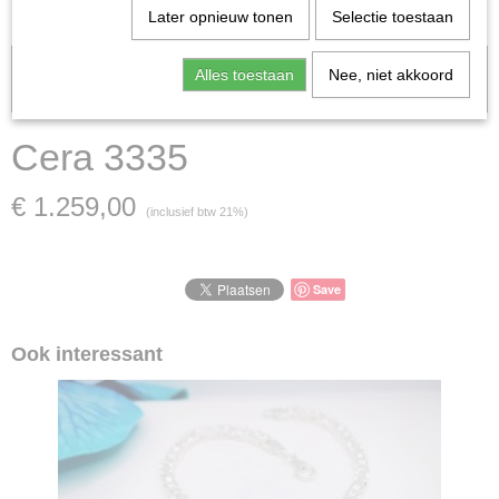
Later opnieuw tonen
Selectie toestaan
Let op: het kan voorkomen dat het product onlangs in de zaak is
Alles toestaan
Nee, niet akkoord
verkocht; in dat geval nemen wij contact met u op.
Cera 3335
€ 1.259,00
(inclusief btw 21%)
Save
Ook interessant