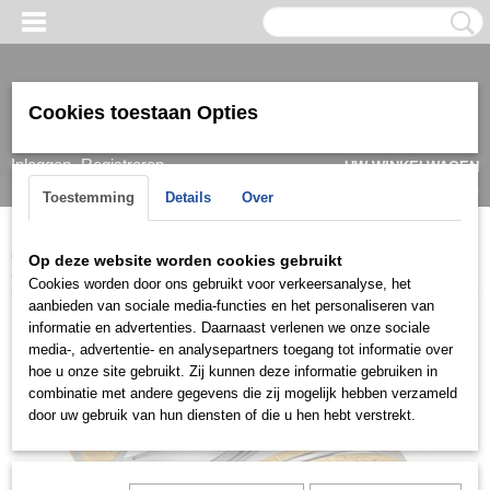
Cookies toestaan Opties
Inloggen
Registreren
UW WINKELWAGEN
Geen producten
(0)
Toestemming
Details
Over
Home
>
Ring
>
Trouwringen / Wedding
>
Cera collectie
>
Cera
Op deze website worden cookies gebruikt
3335
Cookies worden door ons gebruikt voor verkeersanalyse, het
aanbieden van sociale media-functies en het personaliseren van
informatie en advertenties. Daarnaast verlenen we onze sociale
media-, advertentie- en analysepartners toegang tot informatie over
hoe u onze site gebruikt. Zij kunnen deze informatie gebruiken in
combinatie met andere gegevens die zij mogelijk hebben verzameld
door uw gebruik van hun diensten of die u hen hebt verstrekt.