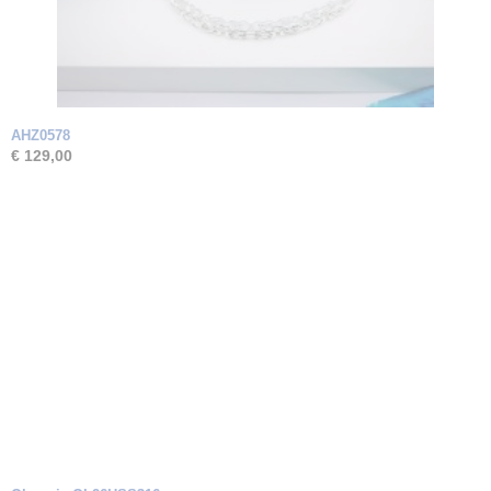
AHZ0578
€ 129,00