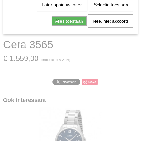
Later opnieuw tonen
Selectie toestaan
Let op: het kan voorkomen dat het product onlangs in de zaak is
Alles toestaan
Nee, niet akkoord
verkocht; in dat geval nemen wij contact met u op.
Cera 3565
€ 1.559,00
(inclusief btw 21%)
Save
Ook interessant