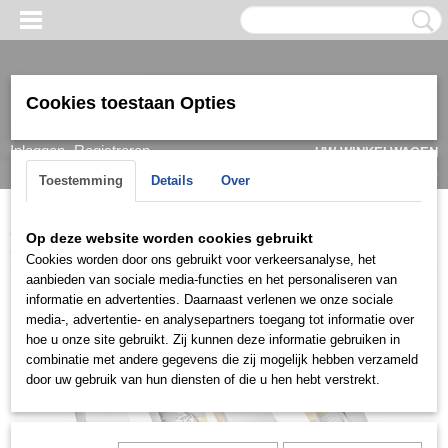
Cookies toestaan Opties
Inloggen
Registreren
UW WINKELWAGEN
Geen producten
(0)
Toestemming
Details
Over
Home
>
Ring
>
Trouwringen / Wedding
>
Cera collectie
>
Cera
Op deze website worden cookies gebruikt
3565
Cookies worden door ons gebruikt voor verkeersanalyse, het
aanbieden van sociale media-functies en het personaliseren van
informatie en advertenties. Daarnaast verlenen we onze sociale
media-, advertentie- en analysepartners toegang tot informatie over
hoe u onze site gebruikt. Zij kunnen deze informatie gebruiken in
combinatie met andere gegevens die zij mogelijk hebben verzameld
door uw gebruik van hun diensten of die u hen hebt verstrekt.