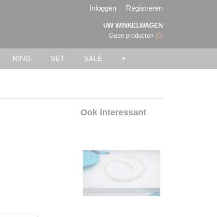
Inloggen
Registreren
UW WINKELWAGEN
Geen producten
(0)
RING
SET
SALE
+
Ook interessant