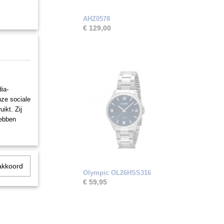
AHZ0578
€ 129,00
ia-
nze sociale
ikt. Zij
hebben
akkoord
Olympic OL26HSS316
€ 59,95