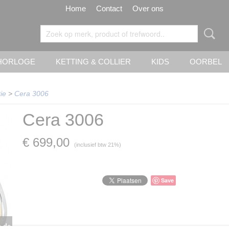
Home
Contact
Over ons
HORLOGE
KETTING & COLLIER
KIDS
OORBEL
ie
>
Cera 3006
Cera 3006
€ 699,00
(inclusief btw 21%)
Save
n de