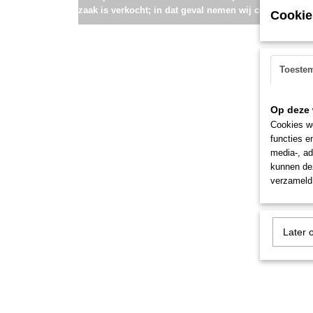
zaak is verkocht; in dat geval nemen wij contact met u
Cookie
Toeste
Op deze 
Cookies wo
functies e
media-, ad
kunnen dez
verzameld 
Later 