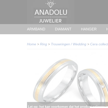
ARMBAND
DIAMANT
HANGER
Home
>
Ring
>
Trouwringen / Wedding
>
Cera collect
Let op: het kan voorkomen dat het product onlangs i