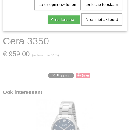
Later opnieuw tonen
Selectie toestaan
Let op: het kan voorkomen dat het product onlangs in de zaak is
Alles toestaan
Nee, niet akkoord
verkocht; in dat geval nemen wij contact met u op.
Cera 3350
€ 959,00
(inclusief btw 21%)
Save
Ook interessant