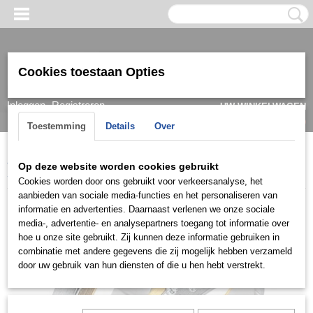
Cookies toestaan Opties
Inloggen
Registreren
UW WINKELWAGEN
Geen producten
(0)
Toestemming
Details
Over
Home
>
Ring
>
Trouwringen / Wedding
>
Cera collectie
>
Cera
Op deze website worden cookies gebruikt
3350
Cookies worden door ons gebruikt voor verkeersanalyse, het
aanbieden van sociale media-functies en het personaliseren van
informatie en advertenties. Daarnaast verlenen we onze sociale
media-, advertentie- en analysepartners toegang tot informatie over
hoe u onze site gebruikt. Zij kunnen deze informatie gebruiken in
combinatie met andere gegevens die zij mogelijk hebben verzameld
door uw gebruik van hun diensten of die u hen hebt verstrekt.