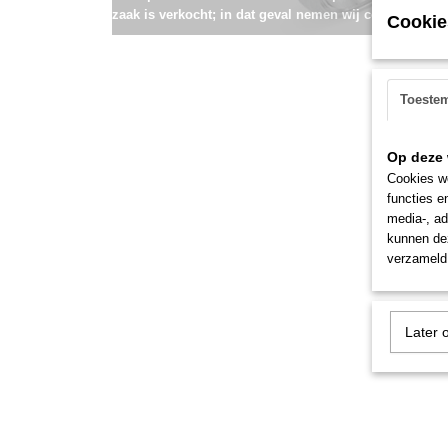
zaak is verkocht; in dat geval nemen wij contact met u
Cookie
Toeste
Op deze 
Cookies wo
functies e
media-, ad
kunnen dez
verzameld 
Later 