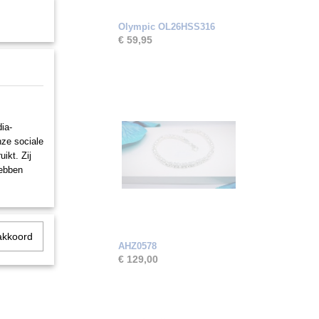
Olympic OL26HSS316
€ 59,95
ia-
nze sociale
ikt. Zij
hebben
akkoord
AHZ0578
€ 129,00