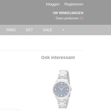
Inloggen
Registreren
UW WINKELWAGEN
Geen producten
(0)
RING
SET
SALE
+
Ook interessant