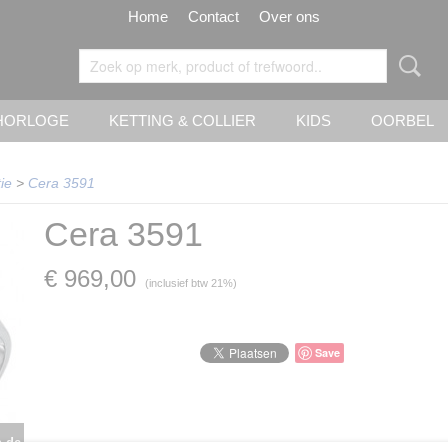
Home
Contact
Over ons
HORLOGE
KETTING & COLLIER
KIDS
OORBEL
ie
>
Cera 3591
Cera 3591
€ 969,00
(inclusief btw 21%)
Save
n de