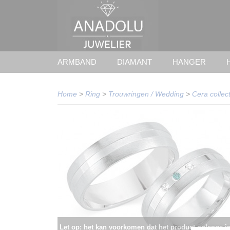
ARMBAND
DIAMANT
HANGER
Home
>
Ring
>
Trouwringen / Wedding
>
Cera collect
Let op: het kan voorkomen dat het product onlangs i