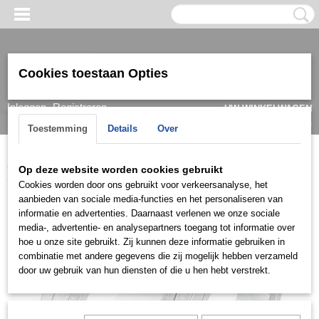
Cookies toestaan Opties
Inloggen
Registreren
UW WINKELWAGEN
Geen producten
(0)
Toestemming
Details
Over
Home
>
Ring
>
Trouwringen / Wedding
>
Cera collectie
>
Cera
Op deze website worden cookies gebruikt
3587
Cookies worden door ons gebruikt voor verkeersanalyse, het
aanbieden van sociale media-functies en het personaliseren van
informatie en advertenties. Daarnaast verlenen we onze sociale
media-, advertentie- en analysepartners toegang tot informatie over
hoe u onze site gebruikt. Zij kunnen deze informatie gebruiken in
combinatie met andere gegevens die zij mogelijk hebben verzameld
door uw gebruik van hun diensten of die u hen hebt verstrekt.