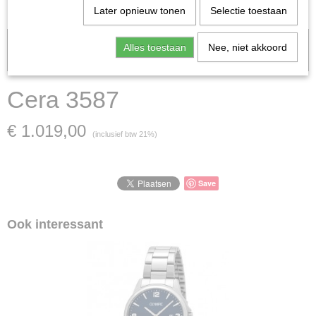
Later opnieuw tonen
Selectie toestaan
Let op: het kan voorkomen dat het product onlangs in de zaak is
Alles toestaan
Nee, niet akkoord
verkocht; in dat geval nemen wij contact met u op.
Cera 3587
€ 1.019,00
(inclusief btw 21%)
Save
Ook interessant