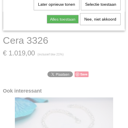
Later opnieuw tonen
Selectie toestaan
Let op: het kan voorkomen dat het product onlangs in de zaak is
Alles toestaan
Nee, niet akkoord
verkocht; in dat geval nemen wij contact met u op.
Cera 3326
€ 1.019,00
(inclusief btw 21%)
Save
Ook interessant