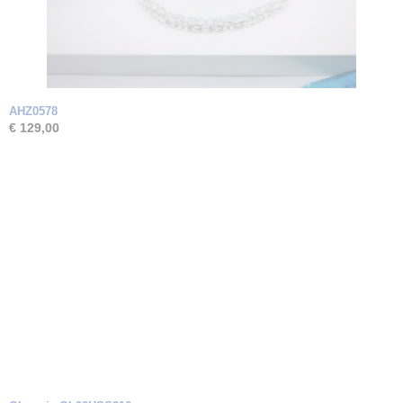
AHZ0578
€ 129,00