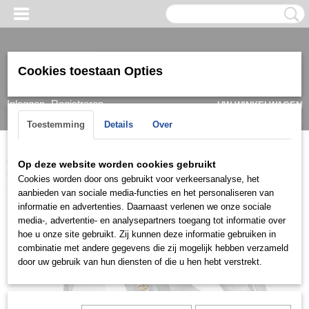
Cookies toestaan Opties
Inloggen
Registreren
UW WINKELWAGEN
Geen producten
(0)
Toestemming
Details
Over
Home
>
Ring
>
Trouwringen / Wedding
>
Cera collectie
>
Cera
Op deze website worden cookies gebruikt
3326
Cookies worden door ons gebruikt voor verkeersanalyse, het
aanbieden van sociale media-functies en het personaliseren van
informatie en advertenties. Daarnaast verlenen we onze sociale
media-, advertentie- en analysepartners toegang tot informatie over
hoe u onze site gebruikt. Zij kunnen deze informatie gebruiken in
combinatie met andere gegevens die zij mogelijk hebben verzameld
door uw gebruik van hun diensten of die u hen hebt verstrekt.