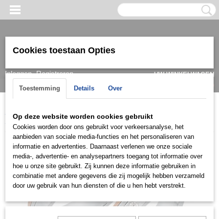
Cookies toestaan Opties
Inloggen
Registreren
UW WINKELWAGEN
Geen producten
(0)
Toestemming
Details
Over
Home
>
Ring
>
Trouwringen / Wedding
>
Cera collectie
>
Cera
Op deze website worden cookies gebruikt
3540
Cookies worden door ons gebruikt voor verkeersanalyse, het
aanbieden van sociale media-functies en het personaliseren van
informatie en advertenties. Daarnaast verlenen we onze sociale
media-, advertentie- en analysepartners toegang tot informatie over
hoe u onze site gebruikt. Zij kunnen deze informatie gebruiken in
combinatie met andere gegevens die zij mogelijk hebben verzameld
door uw gebruik van hun diensten of die u hen hebt verstrekt.