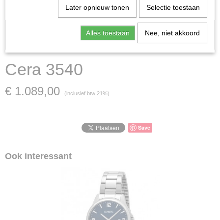
Later opnieuw tonen
Selectie toestaan
Let op: het kan voorkomen dat het product onlangs in de zaak is
Alles toestaan
Nee, niet akkoord
verkocht; in dat geval nemen wij contact met u op.
Cera 3540
€ 1.089,00
(inclusief btw 21%)
Save
Ook interessant