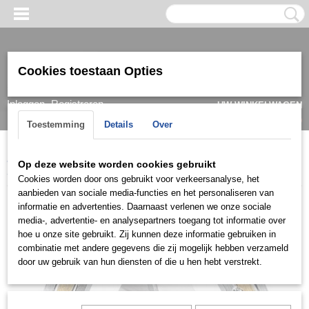
Cookies toestaan Opties
Inloggen
Registreren
UW WINKELWAGEN
Geen producten
(0)
Toestemming
Details
Over
Home
>
Ring
>
Trouwringen / Wedding
>
Cera collectie
>
Cera
Op deze website worden cookies gebruikt
3212
Cookies worden door ons gebruikt voor verkeersanalyse, het
aanbieden van sociale media-functies en het personaliseren van
informatie en advertenties. Daarnaast verlenen we onze sociale
media-, advertentie- en analysepartners toegang tot informatie over
hoe u onze site gebruikt. Zij kunnen deze informatie gebruiken in
combinatie met andere gegevens die zij mogelijk hebben verzameld
door uw gebruik van hun diensten of die u hen hebt verstrekt.