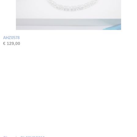
AHZ0578
€ 129,00