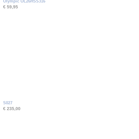
Olympic OL26HSS316
€ 59,95
S027
€ 235,00