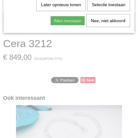
Later opnieuw tonen
Selectie toestaan
Let op: het kan voorkomen dat het product onlangs in de zaak is
Alles toestaan
Nee, niet akkoord
verkocht; in dat geval nemen wij contact met u op.
Cera 3212
€ 849,00
(inclusief btw 21%)
Save
Ook interessant