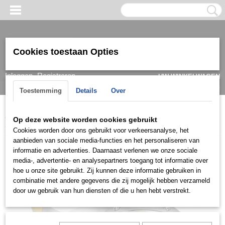
Cookies toestaan Opties
Inloggen
Registreren
UW WINKELWAGEN
Geen producten
(0)
Toestemming
Details
Over
Home
>
Ring
>
Trouwringen / Wedding
>
Cera collectie
>
Cera
Op deze website worden cookies gebruikt
3016
Cookies worden door ons gebruikt voor verkeersanalyse, het
aanbieden van sociale media-functies en het personaliseren van
informatie en advertenties. Daarnaast verlenen we onze sociale
media-, advertentie- en analysepartners toegang tot informatie over
hoe u onze site gebruikt. Zij kunnen deze informatie gebruiken in
combinatie met andere gegevens die zij mogelijk hebben verzameld
door uw gebruik van hun diensten of die u hen hebt verstrekt.