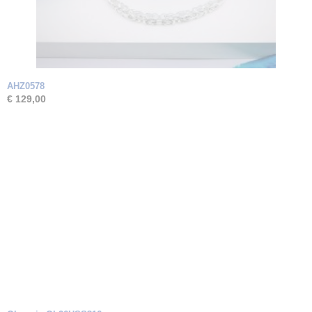
AHZ0578
€ 129,00