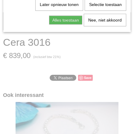
Later opnieuw tonen
Selectie toestaan
Let op: het kan voorkomen dat het product onlangs in de zaak is
Alles toestaan
Nee, niet akkoord
verkocht; in dat geval nemen wij contact met u op.
Cera 3016
€ 839,00
(inclusief btw 21%)
Save
Ook interessant