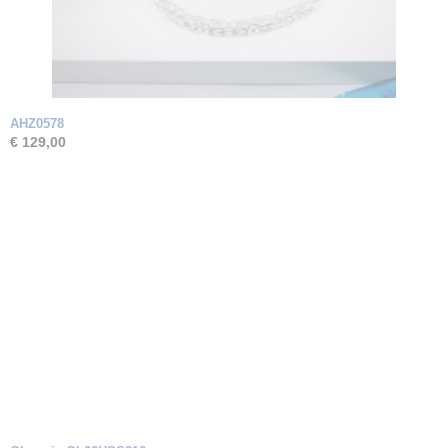
AHZ0578
€ 129,00