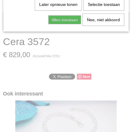
Later opnieuw tonen
Selectie toestaan
Let op: het kan voorkomen dat het product onlangs in de zaak is
Alles toestaan
Nee, niet akkoord
verkocht; in dat geval nemen wij contact met u op.
Cera 3572
€ 829,00
(inclusief btw 21%)
Save
Ook interessant