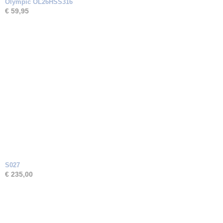
Olympic OL26HSS316
€ 59,95
S027
€ 235,00