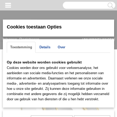
Cookies toestaan Opties
Inloggen
Registreren
UW WINKELWAGEN
Geen producten
(0)
Toestemming
Details
Over
Home
>
Ring
>
Trouwringen / Wedding
>
Cera collectie
>
Cera
Op deze website worden cookies gebruikt
3572
Cookies worden door ons gebruikt voor verkeersanalyse, het
aanbieden van sociale media-functies en het personaliseren van
informatie en advertenties. Daarnaast verlenen we onze sociale
media-, advertentie- en analysepartners toegang tot informatie over
hoe u onze site gebruikt. Zij kunnen deze informatie gebruiken in
combinatie met andere gegevens die zij mogelijk hebben verzameld
door uw gebruik van hun diensten of die u hen hebt verstrekt.