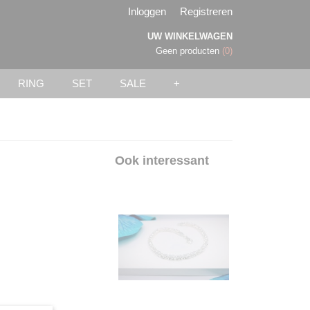
Inloggen
Registreren
UW WINKELWAGEN
Geen producten
(0)
RING
SET
SALE
+
Ook interessant