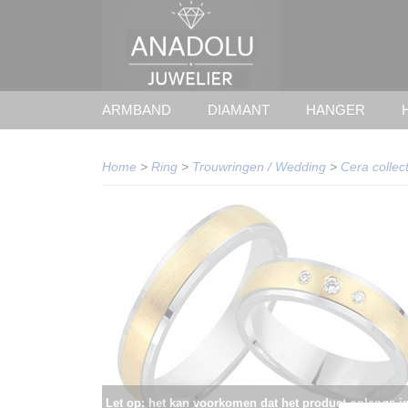
ARMBAND
DIAMANT
HANGER
Home
>
Ring
>
Trouwringen / Wedding
>
Cera collect
Let op: het kan voorkomen dat het product onlangs i