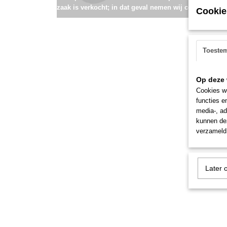
zaak is verkocht; in dat geval nemen wij contact met u
Cookie
Toeste
Op deze 
Cookies wo
functies e
media-, ad
kunnen dez
verzameld 
Later 