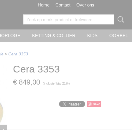
Home
Contact
Over ons
HORLOGE
KETTING & COLLIER
KIDS
OORBEL
ie
>
Cera 3353
Cera 3353
€ 849,00
(inclusief btw 21%)
Save
n de