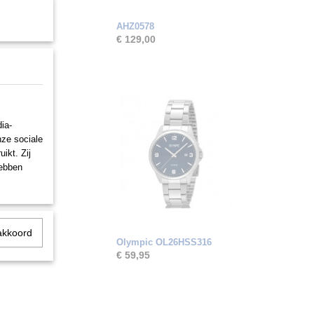
AHZ0578
€ 129,00
ia-
nze sociale
ikt. Zij
hebben
akkoord
Olympic OL26HSS316
€ 59,95