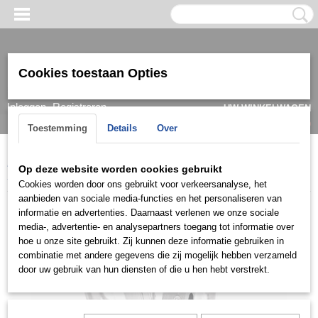
Cookies toestaan Opties
Inloggen
Registreren
UW WINKELWAGEN
Geen producten
(0)
Toestemming
Details
Over
Home
>
Ring
>
Trouwringen / Wedding
>
Ck collectie (Zilver)
>
Op deze website worden cookies gebruikt
S018
Cookies worden door ons gebruikt voor verkeersanalyse, het
aanbieden van sociale media-functies en het personaliseren van
informatie en advertenties. Daarnaast verlenen we onze sociale
media-, advertentie- en analysepartners toegang tot informatie over
hoe u onze site gebruikt. Zij kunnen deze informatie gebruiken in
combinatie met andere gegevens die zij mogelijk hebben verzameld
door uw gebruik van hun diensten of die u hen hebt verstrekt.