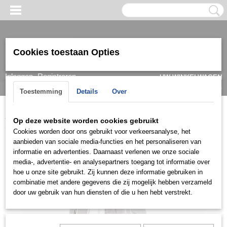
Cookies toestaan Opties
Inloggen
Registreren
UW WINKELWAGEN
Geen producten
(0)
Toestemming
Details
Over
Home
>
Ring
>
Trouwringen / Wedding
>
Ck collectie (Zilver)
>
Op deze website worden cookies gebruikt
S021
Cookies worden door ons gebruikt voor verkeersanalyse, het
aanbieden van sociale media-functies en het personaliseren van
informatie en advertenties. Daarnaast verlenen we onze sociale
media-, advertentie- en analysepartners toegang tot informatie over
hoe u onze site gebruikt. Zij kunnen deze informatie gebruiken in
combinatie met andere gegevens die zij mogelijk hebben verzameld
door uw gebruik van hun diensten of die u hen hebt verstrekt.